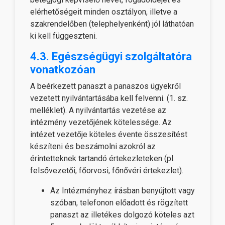
elérhetőségeit minden osztályon, illetve a
szakrendelőben (telephelyenként) jól láthatóan
ki kell függeszteni.
4.3. Egészségügyi szolgáltatóra
vonatkozóan
A beérkezett panaszt a panaszos ügyekről
vezetett nyilvántartásába kell felvenni. (1. sz.
melléklet). A nyilvántartás vezetése az
intézmény vezetőjének kötelessége. Az
intézet vezetője köteles évente összesítést
készíteni és beszámolni azokról az
érintetteknek tartandó értekezleteken (pl.
felsővezetői, főorvosi, főnővéri értekezlet).
Az Intézményhez írásban benyújtott vagy
szóban, telefonon előadott és rögzített
panaszt az illetékes dolgozó köteles azt