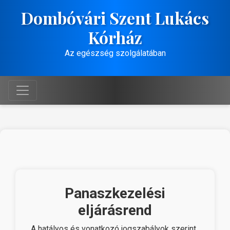
Dombóvári Szent Lukács
Kórház
Az egészség szolgálatában
Panaszkezelési
eljárásrend
A hatályos és vonatkozó jogszabályok szerint