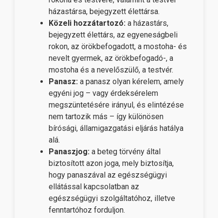
házastársa, bejegyzett élettársa.
Közeli hozzátartozó:
a házastárs,
bejegyzett élettárs, az egyeneságbeli
rokon, az örökbefogadott, a mostoha- és
nevelt gyermek, az örökbefogadó-, a
mostoha és a nevelőszülő, a testvér.
Panasz:
a panasz olyan kérelem, amely
egyéni jog – vagy érdeksérelem
megszüntetésére irányul, és elintézése
nem tartozik más – így különösen
bírósági, államigazgatási eljárás hatálya
alá.
Panaszjog:
a beteg törvény által
biztosított azon joga, mely biztosítja,
hogy panaszával az egészségügyi
ellátással kapcsolatban az
egészségügyi szolgáltatóhoz, illetve
fenntartóhoz forduljon.