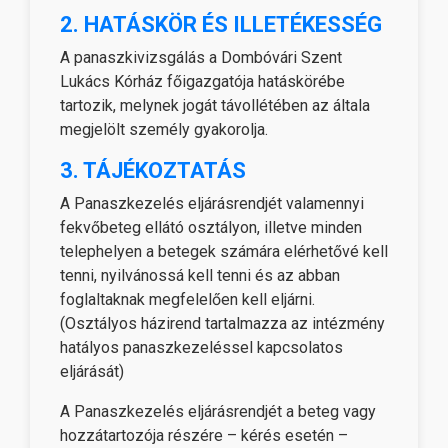
2. HATÁSKÖR ÉS ILLETÉKESSÉG
A panaszkivizsgálás a Dombóvári Szent
Lukács Kórház főigazgatója hatáskörébe
tartozik, melynek jogát távollétében az általa
megjelölt személy gyakorolja.
3. TÁJÉKOZTATÁS
A Panaszkezelés eljárásrendjét valamennyi
fekvőbeteg ellátó osztályon, illetve minden
telephelyen a betegek számára elérhetővé kell
tenni, nyilvánossá kell tenni és az abban
foglaltaknak megfelelően kell eljárni.
(Osztályos házirend tartalmazza az intézmény
hatályos panaszkezeléssel kapcsolatos
eljárását)
A Panaszkezelés eljárásrendjét a beteg vagy
hozzátartozója részére – kérés esetén –