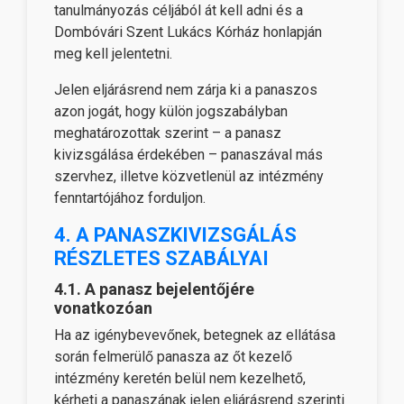
tanulmányozás céljából át kell adni és a
Dombóvári Szent Lukács Kórház honlapján
meg kell jelentetni.
Jelen eljárásrend nem zárja ki a panaszos
azon jogát, hogy külön jogszabályban
meghatározottak szerint – a panasz
kivizsgálása érdekében – panaszával más
szervhez, illetve közvetlenül az intézmény
fenntartójához forduljon.
4. A PANASZKIVIZSGÁLÁS
RÉSZLETES SZABÁLYAI
4.1. A panasz bejelentőjére
vonatkozóan
Ha az igénybevevőnek, betegnek az ellátása
során felmerülő panasza az őt kezelő
intézmény keretén belül nem kezelhető,
kérheti a panaszának jelen eljárásrend szerinti