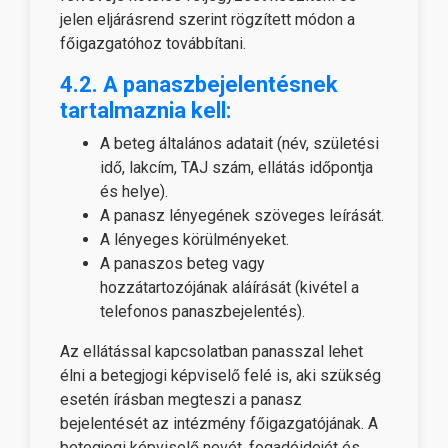
jelen eljárásrend szerint rögzített módon a
főigazgatóhoz továbbítani.
4.2. A panaszbejelentésnek
tartalmaznia kell:
A beteg általános adatait (név, születési
idő, lakcím, TAJ szám, ellátás időpontja
és helye).
A panasz lényegének szöveges leírását.
A lényeges körülményeket.
A panaszos beteg vagy
hozzátartozójának aláírását (kivétel a
telefonos panaszbejelentés).
Az ellátással kapcsolatban panasszal lehet
élni a betegjogi képviselő felé is, aki szükség
esetén írásban megteszi a panasz
bejelentését az intézmény főigazgatójának. A
betegjogi képviselő nevét, fogadóidejét és