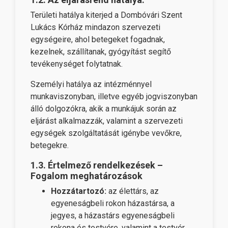
Területi hatálya kiterjed a Dombóvári Szent
Lukács Kórház mindazon szervezeti
egységeire, ahol betegeket fogadnak,
kezelnek, szállítanak, gyógyítást segítő
tevékenységet folytatnak.
Személyi hatálya az intézménnyel
munkaviszonyban, illetve egyéb jogviszonyban
álló dolgozókra, akik a munkájuk során az
eljárást alkalmazzák, valamint a szervezeti
egységek szolgáltatását igénybe vevőkre,
betegekre.
1.3. Értelmező rendelkezések –
Fogalom meghatározások
Hozzátartozó:
az élettárs, az
egyeneságbeli rokon házastársa, a
jegyes, a házastárs egyeneságbeli
rokona és testvére, valamint a testvér