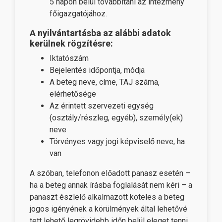
5 napon belül továbbítani az intézmény
főigazgatójához.
A nyilvántartásba az alábbi adatok
kerülnek rögzítésre:
Iktatószám
Bejelentés időpontja, módja
A beteg neve, címe, TAJ száma,
elérhetősége
Az érintett szervezeti egység
(osztály/részleg, egyéb), személy(ek)
neve
Törvényes vagy jogi képviselő neve, ha
van
A szóban, telefonon előadott panasz esetén –
ha a beteg annak írásba foglalását nem kéri – a
panaszt észlelő alkalmazott köteles a beteg
jogos igényének a körülmények által lehetővé
tett lehető legrövidebb időn belül eleget tenni,