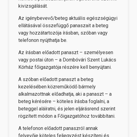
kivizsgálását.
Az igénybevevő/beteg aktuális egészségügyi
ellátásával összefüggő panaszait a beteg
vagy hozzátartozója írásban, szóban vagy
telefonon nyújthatja be.
Az írásban előadott panaszt – személyesen
vagy postai úton – a Dombóvári Szent Lukács
Kórház főigazgatója részére kell benyújtani.
A szóban előadott panaszt a beteg
kezelésében közreműködő bármely
alkalmazottnak előadhatja, aki a panaszt – a
beteg kérésére – köteles írásba foglalni, a
beteggel aláíratni, és jelen eljárásrend szerint
rögzített módon a Főigazgatóhoz továbbítani.
A telefonon előadott panaszról annak
felvevője köteles feljegyzést készíteni és