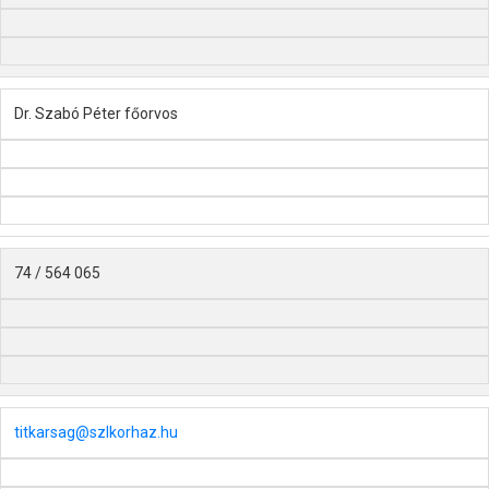
Dr. Szabó Péter főorvos
74 / 564 065
titkarsag@szlkorhaz.hu