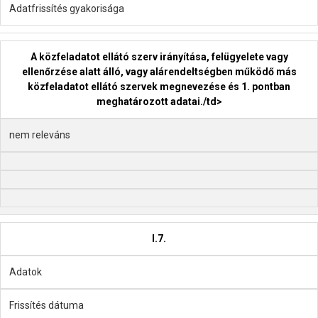
Adatfrissítés gyakorisága
A közfeladatot ellátó szerv irányítása, felügyelete vagy
ellenőrzése alatt álló, vagy alárendeltségben működő más
közfeladatot ellátó szervek megnevezése és 1. pontban
meghatározott adatai./td>
nem releváns
I.7.
Adatok
Frissítés dátuma