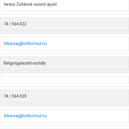
Hetesi Zoltánné vezető ápoló
74 / 564 022
titkarsag@szlkorhaz.hu
Belgyógyászati osztály
74 / 564 029
titkarsag@szlkorhaz.hu