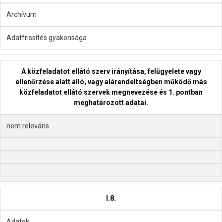
Archívum
Adatfrissítés gyakorisága
A közfeladatot ellátó szerv irányítása, felügyelete vagy
ellenőrzése alatt álló, vagy alárendeltségben működő más
közfeladatot ellátó szervek megnevezése és 1. pontban
meghatározott adatai.
nem releváns
I.8.
Adatok