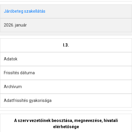
Járóbeteg szakellátás
2026. január
I.3.
Adatok
Frissítés dátuma
Archívum
Adatfrissítés gyakorisága
A szerv vezetőinek beosztása, megnevezése, hivatali
elérhetősége