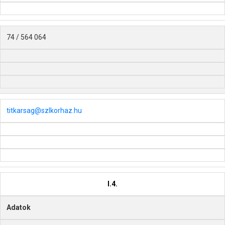
74 / 564 064
titkarsag@szlkorhaz.hu
I.4.
Adatok