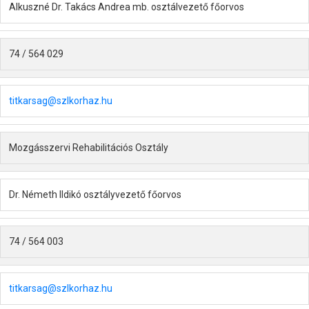
Alkuszné Dr. Takács Andrea mb. osztálvezető főorvos
74 / 564 029
titkarsag@szlkorhaz.hu
Mozgásszervi Rehabilitációs Osztály
Dr. Németh Ildikó osztályvezető főorvos
74 / 564 003
titkarsag@szlkorhaz.hu