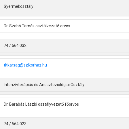
Gyermekosztály
Dr. Szabó Tamás osztálvezető orvos
74 / 564 032
titkarsag@szlkorhaz.hu
Intenzívterápiás és Aneszteziológiai Osztály
Dr. Barabás László osztályvezető főorvos
74 / 564 023