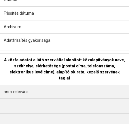
Frissítés dátuma
Archívum
Adatfrissítés gyakorisága
A közfeladatot ellátó szerv által alapított közalapítványok neve,
székhelye, elérhetősége (postai címe, telefonszáma,
elektronikus levélcíme), alapító okirata, kezelő szervének
tagjai
nem releváns