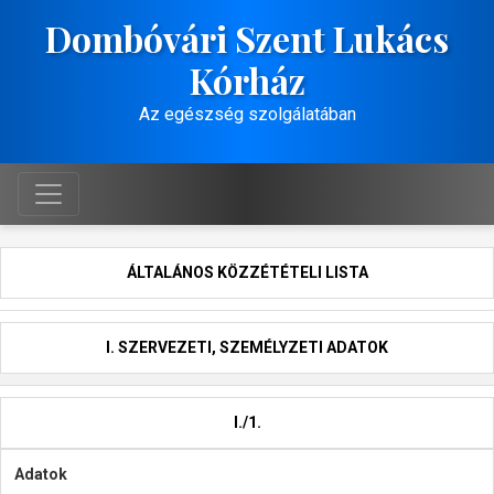
Dombóvári Szent Lukács
Kórház
Az egészség szolgálatában
ÁLTALÁNOS KÖZZÉTÉTELI LISTA
I. SZERVEZETI, SZEMÉLYZETI ADATOK
I./1.
Adatok