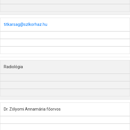
titkarsag@szlkorhaz.hu
Radiológia
Dr. Zólyomi Annamária főorvos