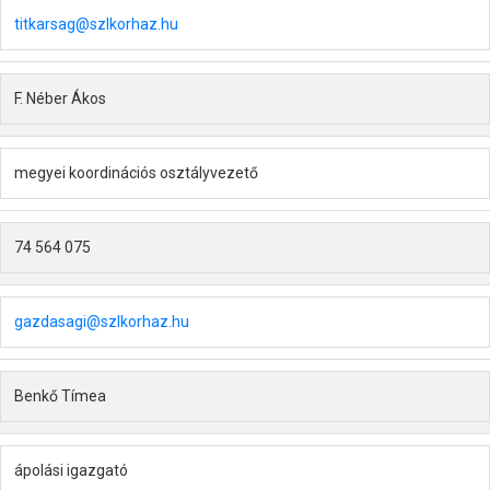
titkarsag@szlkorhaz.hu
F. Néber Ákos
megyei koordinációs osztályvezető
74 564 075
gazdasagi@szlkorhaz.hu
Benkő Tímea
ápolási igazgató