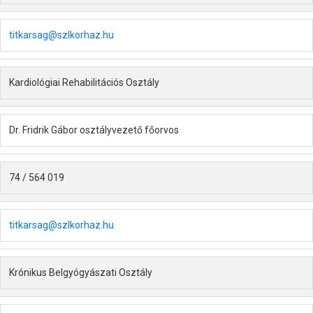
titkarsag@szlkorhaz.hu
Kardiológiai Rehabilitációs Osztály
Dr. Fridrik Gábor osztályvezető főorvos
74 / 564 019
titkarsag@szlkorhaz.hu
Krónikus Belgyógyászati Osztály