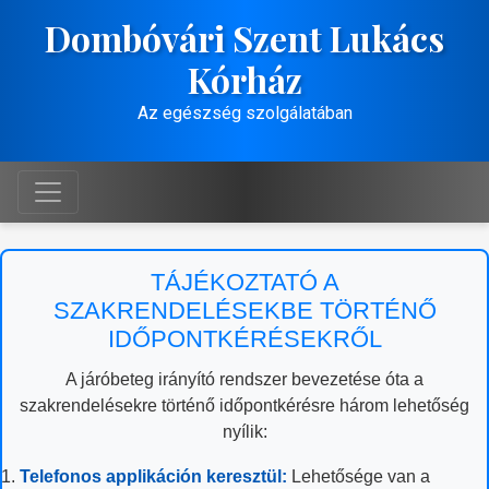
Dombóvári Szent Lukács
Kórház
Az egészség szolgálatában
TÁJÉKOZTATÓ A
SZAKRENDELÉSEKBE TÖRTÉNŐ
IDŐPONTKÉRÉSEKRŐL
A járóbeteg irányító rendszer bevezetése óta a
szakrendelésekre történő időpontkérésre három lehetőség
nyílik:
Telefonos applikáción keresztül:
Lehetősége van a